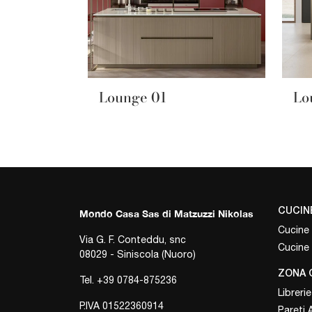
Lounge 01
Lo
CUCIN
Mondo Casa Sas di Matzuzzi Nikolas
Cucine
Via G. F. Conteddu, snc
Cucine
08029 - Siniscola (Nuoro)
ZONA 
Tel.
+39 0784-875236
Librerie
P.IVA 01522360914
Pareti 