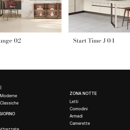
unge 02
Start Time J 04
E
ZONA NOTTE
 Moderne
Letti
 Classiche
Comodini
GIORNO
Armadi
Camerette
Attrezzate