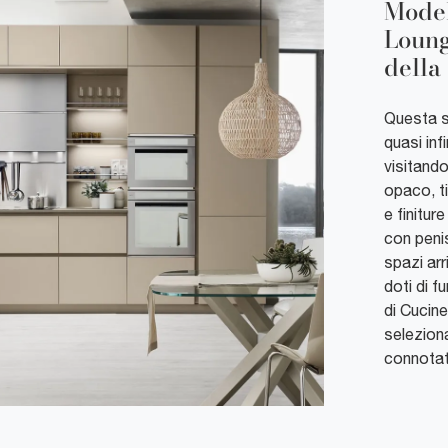
Model
Loung
della
Questa s
quasi inf
visitand
opaco, ti
e finitu
con peni
spazi arr
doti di f
di Cucin
seleziona
connotat