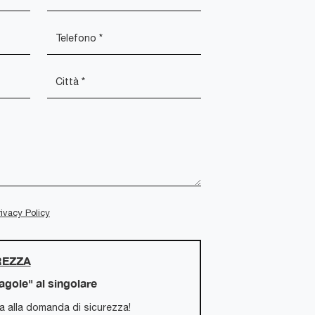
rivacy Policy
REZZA
ragole" al singolare