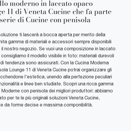
lo moderno in laccato opaco
e 11 di Veneta Cucine che fa parte
 serie di Cucine con penisola
oluzione ti lascerà a bocca aperta per merito della
inita gamma di materiali e accessori sempre disponibili
o il nostro negozio. Se vuoi una composizione in laccato
 consigliamo il modello visibile in foto: materiali durevoli
re di tendenza sono assicurati. Con la Cucina Moderna
sola Lounge 11 di Veneta Cucine potrai organizzare gli
icchendone l'estetica, unendo alla perfezione peculiari
unzionalità e linee ben studiate. Scopri una ricca gamma
e Moderne con penisola dei migliori produttori: abbiamo
to per te le più originali soluzioni Veneta Cucine,
e da forme decise e massima componibilità.