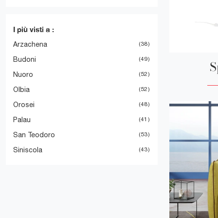
I più visti a :
Arzachena
38
Budoni
49
S
Nuoro
52
Olbia
52
Orosei
48
Palau
41
San Teodoro
53
Siniscola
43