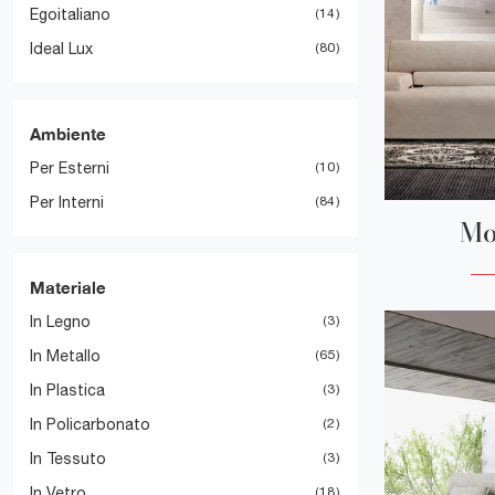
Egoitaliano
14
Ideal Lux
80
Ambiente
Per Esterni
10
Per Interni
84
Mo
Materiale
In Legno
3
In Metallo
65
In Plastica
3
In Policarbonato
2
In Tessuto
3
In Vetro
18