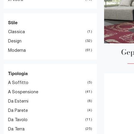
Stile
Classica
1
Design
32
Gep
Moderna
61
Tipologia
A Soffitto
5
A Sospensione
41
Da Esterni
8
Da Parete
4
Da Tavolo
11
Da Terra
25