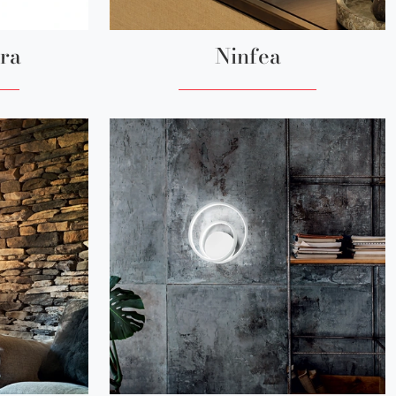
rra
Ninfea