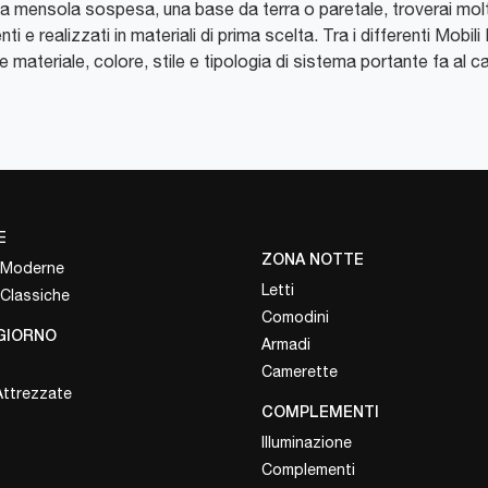
 una mensola sospesa, una base da terra o paretale, troverai molt
i e realizzati in materiali di prima scelta. Tra i differenti Mobi
 materiale, colore, stile e tipologia di sistema portante fa al c
E
ZONA NOTTE
 Moderne
Letti
 Classiche
Comodini
GIORNO
Armadi
Camerette
Attrezzate
COMPLEMENTI
Illuminazione
Complementi