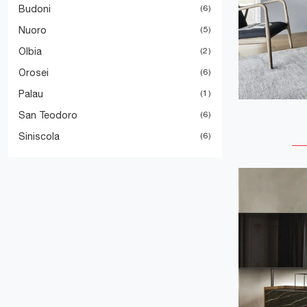
Budoni
6
Nuoro
5
Olbia
2
Orosei
6
Palau
1
San Teodoro
6
Siniscola
6