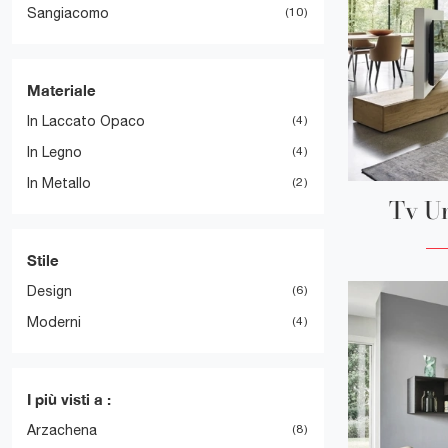
Sangiacomo
10
Materiale
In Laccato Opaco
4
In Legno
4
In Metallo
2
Tv U
Stile
Design
6
Moderni
4
I più visti a :
Arzachena
8