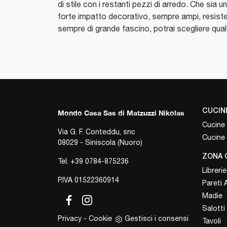
di stile con i restanti pezzi di arredo. Che sia
forte impatto decorativo, sempre ampi, resistent
sempre di grande fascino, potrai scegliere quale
CUCIN
Mondo Casa Sas di Matzuzzi Nikolas
Cucine
Via G. F. Conteddu, snc
Cucine
08029 - Siniscola (Nuoro)
ZONA 
Tel.
+39 0784-875236
Librerie
P.IVA 01522360914
Pareti 
Madie
Salotti
Privacy
-
Cookie
Gestisci i consensi
Tavoli