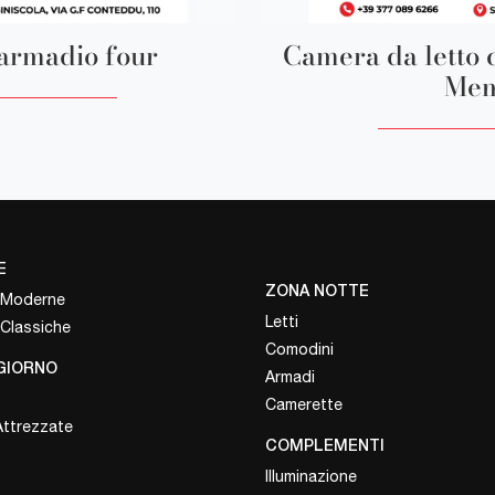
armadio four
Camera da letto 
Mem
E
ZONA NOTTE
 Moderne
Letti
 Classiche
Comodini
GIORNO
Armadi
Camerette
Attrezzate
COMPLEMENTI
Illuminazione