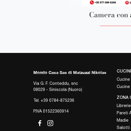
Camera con 
CUCIN
Mondo Casa Sas di Matzuzzi Nikolas
Cucine
Via G. F. Conteddu, snc
Cucine
08029 - Siniscola (Nuoro)
ZONA 
Tel.
+39 0784-875236
Librerie
P.IVA 01522360914
Pareti 
Madie
Salotti