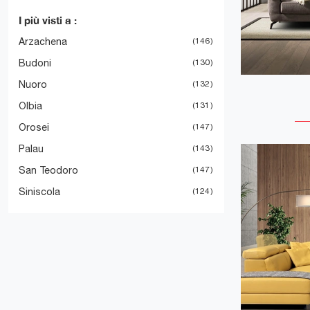
I più visti a :
Arzachena
146
Budoni
130
Nuoro
132
Olbia
131
Orosei
147
Palau
143
San Teodoro
147
Siniscola
124