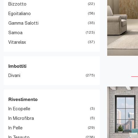
Bizzotto
22
Egoitaliano
58
Gamma Salotti
35
Samoa
123
Vitarelax
37
Imbottiti
Divani
275
Rivestimento
In Ecopelle
3
In Microfibra
5
In Pelle
29
In Tessuto
238