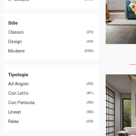
Stile
Classici
25
Design
45
Moderni
205
Tipologia
Ad Angolo
20
Con Letto
81
Con Penisola
55
Lineari
90
Relax
29