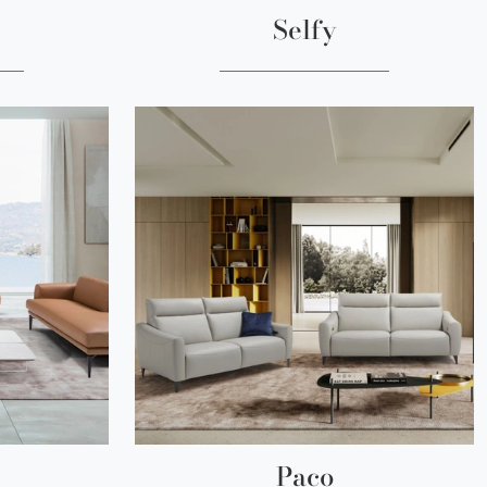
Selfy
Paco