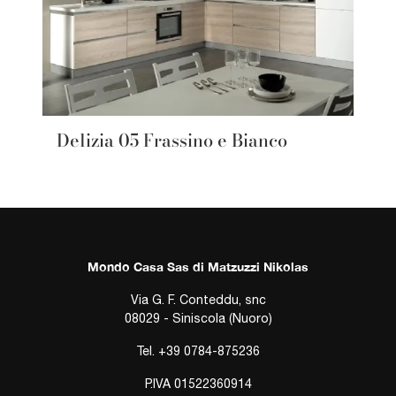
Delizia 05 Frassino e Bianco
Mondo Casa Sas di Matzuzzi Nikolas
Via G. F. Conteddu, snc
08029 - Siniscola (Nuoro)
Tel.
+39 0784-875236
P.IVA 01522360914