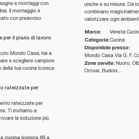
segne e montaggi con
uniche e su misura. Da n
bia. Il montaggio è
combinano magistralmente
visato con preavviso
valorizzare ogni ambient
Marca:
Veneta Cuci
e per il piano di lavoro
Categoria:
Cucina
Disponibile presso:
gozio Mondo Casa, hai a
Mondo Casa
Via G. F. 
nare e scegliere campioni
Zone servite:
Nuoro, Olb
oro della tua cucina Iconica
Orosei, Budoni...
.
o rateizzate per
ento rateizzate per
na. Ti invitiamo a
rovare la soluzione più
la cucina Iconica 05 a