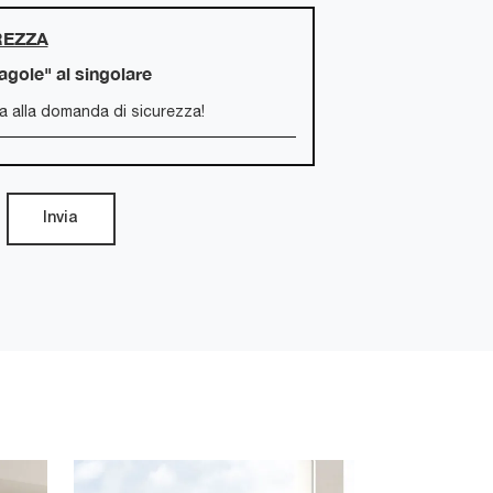
REZZA
ragole" al singolare
Invia