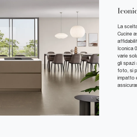
Iconi
La scelt
Cucine a
affidabil
Iconica 0
varie sol
gli spazi
foto, si 
impatto e
assicuran