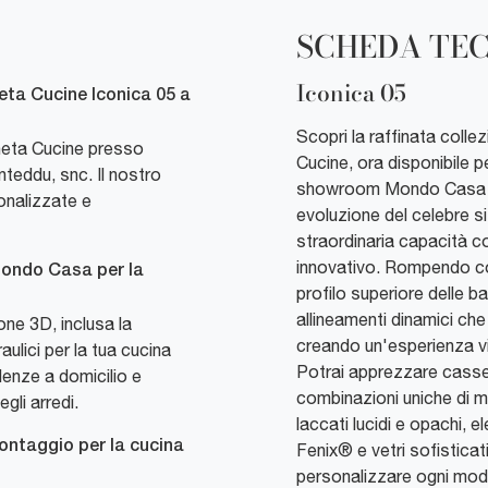
SCHEDA TE
Iconica 05
eta Cucine Iconica 05 a
Scopri la raffinata colle
eneta Cucine presso
Cucine, ora disponibile 
teddu, snc. Il nostro
showroom Mondo Casa a S
onalizzate e
evoluzione del celebre s
straordinaria capacità c
innovativo. Rompendo con 
 Mondo Casa per la
profilo superiore delle b
allineamenti dinamici che
ne 3D, inclusa la
creando un'esperienza vi
raulici per la tua cucina
Potrai apprezzare casset
lenze a domicilio e
combinazioni uniche di mat
gli arredi.
laccati lucidi e opachi, el
montaggio per la cucina
Fenix® e vetri sofisticat
personalizzare ogni mod