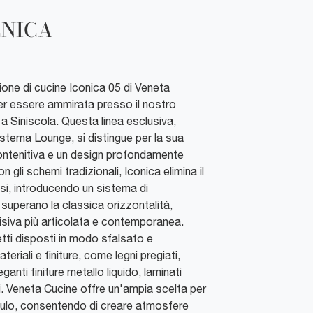
CNICA
zione di cucine Iconica 05 di Veneta
per essere ammirata presso il nostro
iniscola. Questa linea esclusiva,
istema Lounge, si distingue per la sua
ontenitiva e un design profondamente
gli schemi tradizionali, Iconica elimina il
asi, introducendo un sistema di
 superano la classica orizzontalità,
siva più articolata e contemporanea.
ti disposti in modo sfalsato e
eriali e finiture, come legni pregiati,
eganti finiture metallo liquido, laminati
i. Veneta Cucine offre un'ampia scelta per
ulo, consentendo di creare atmosfere