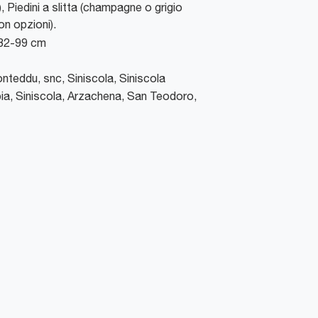
), Piedini a slitta (champagne o grigio
on opzioni).
 82-99 cm
onteddu, snc, Siniscola
,
Siniscola
ia, Siniscola, Arzachena, San Teodoro,