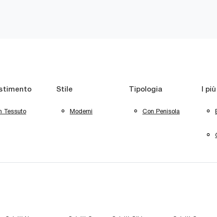
stimento
Stile
Tipologia
I più
n Tessuto
Moderni
Con Penisola