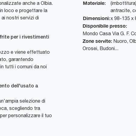
Materiale:
nalizzate anche a Olbia.
(imbottitura
in loco e progettare la
antracite, c
ai nostri servizi di
Dimensioni:
x 98-135 x
Disponibile presso:
Mondo Casa
Via G. F. C
rite per i rivestimenti
Zone servite:
Nuoro, Olb
Orosei, Budoni...
rezzo e viene effettuato
zato, garantendo
 tutti i comuni da noi
ento dell'usato a
un'ampia selezione di
teca, scegliendo tra
à per personalizzare il tuo