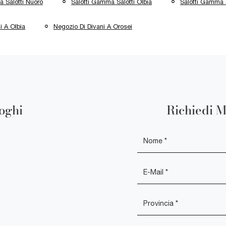
 Salotti Nuoro
Salotti Gamma Salotti Olbia
Salotti Gamma S
i A Olbia
Negozio Di Divani A Orosei
loghi
Richiedi M