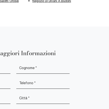
alotti Orosei
Negozio Di Divani A Budoni
aggiori Informazioni