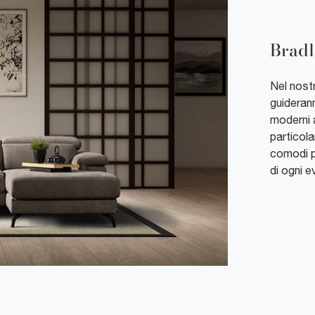
Brad
Nel nostr
guiderann
moderni a
particola
comodi p
di ogni e