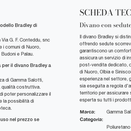
SCHEDA TE
Divano con sedute
modello Bradley di
Il divano Bradley si disti
 Via G. F. Conteddu, snc
offrendo sedute scorrevo
e i comuni di Nuoro,
garantiscono un comfort 
 Budoni e Palau.
assicura un servizio di i
post-vendita dedicato, o
 per il divano Bradley a
di Nuoro, Olbia e Siniscol
esperienza nel settore,
nza di Gamma Salotti,
sia eseguita a regola d'a
qualità costruttiva.
territorio per assicurar
di poter personalizzare il
esperta su tutti i prodott
la possibilità di
oteca.
Marca:
Gamma Salo
Categoria:
luso nel prezzo se
Poliuretano