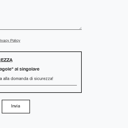
rivacy Policy
REZZA
ragole" al singolare
Invia