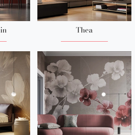
in
Thea