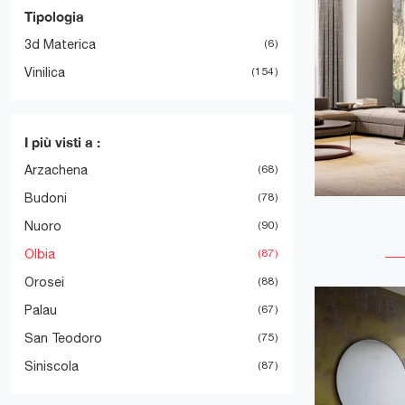
Tipologia
3d Materica
6
Vinilica
154
I più visti a :
Arzachena
68
Budoni
78
Nuoro
90
Olbia
87
Orosei
88
Palau
67
San Teodoro
75
Siniscola
87