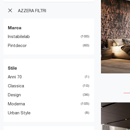
AZZERA FILTRI
Marca
Instabilelab
100
Pintdecor
60
Stile
Anni 70
1
Classica
10
Design
36
Moderna
105
Urban Style
8