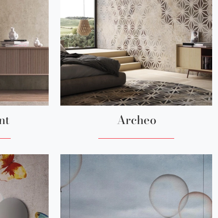
nt
Archeo