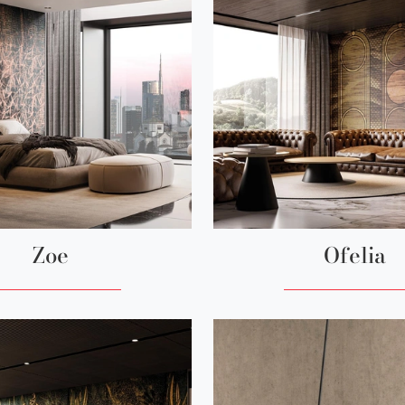
Zoe
Ofelia