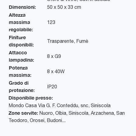
Dimensioni:
50 x 50 x 33 cm
Altezza
massima
123
regolabile:
Finiture
Trasparente, Fumè
disponibili:
Attacco
8 x G9
lampadina:
Potenza
8 x 40W
massima:
Grado di
IP20
protezione:
Disponibile presso:
Mondo Casa
Via G. F. Conteddu, snc
,
Siniscola
Zone servite:
Nuoro, Olbia, Siniscola, Arzachena, San
Teodoro, Orosei, Budoni...