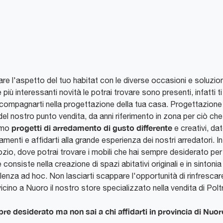
are l'aspetto del tuo habitat con le diverse occasioni e soluzion
ù interessanti novità le potrai trovare sono presenti, infatti ti 
ompagnarti nella progettazione della tua casa. Progettazione a
del nostro punto vendita, da anni riferimento in zona per ciò c
progetti di arredamento di gusto differente
iamo
e creativi, da
nti e affidarti alla grande esperienza dei nostri arredatori. In n
gozio, dove potrai trovare i mobili che hai sempre desiderato per i
onsiste nella creazione di spazi abitativi originali e in sintoni
enza ad hoc. Non lasciarti scappare l'opportunità di rinfrescar
 vicino a Nuoro il nostro store specializzato nella vendita di Pol
re desiderato ma non sai a chi affidarti in provincia di Nuo