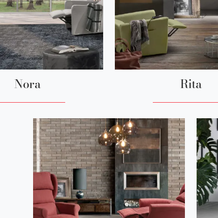
Nora
Rita