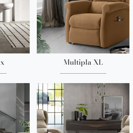
ax
Multipla XL