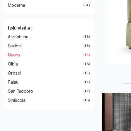
Moderne
31
I più visti a :
Arzachena
16
Budoni
16
Nuoro
14
Olbia
16
Orosei
12
Palau
17
San Teodoro
17
Siniscola
16