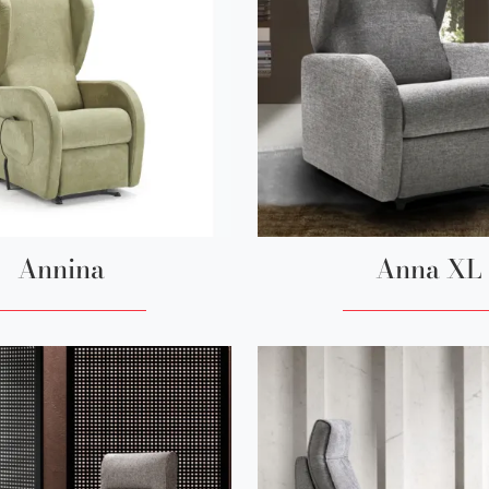
Annina
Anna XL