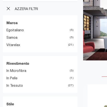
AZZERA FILTRI
Marca
Egoitaliano
5
Samoa
5
Vitarelax
21
Rivestimento
In Microfibra
3
In Pelle
1
In Tessuto
27
Stile