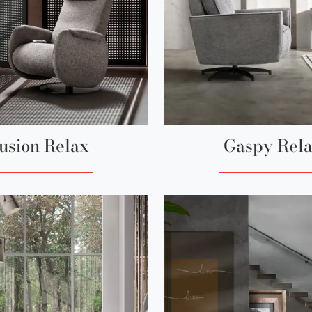
usion Relax
Gaspy Rel