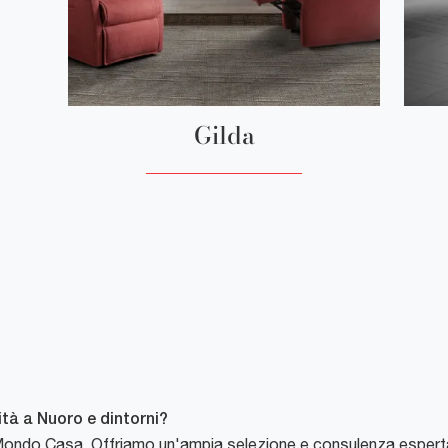
Gilda
ità a Nuoro e dintorni?
a Mondo Casa. Offriamo un'ampia selezione e consulenza esperta 