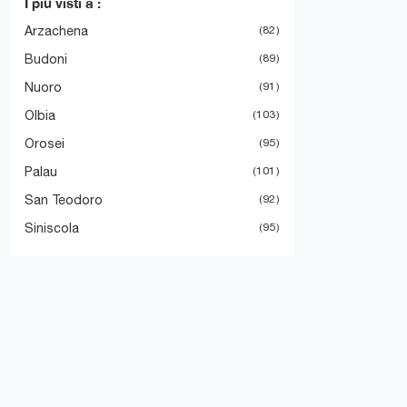
I più visti a :
Arzachena
82
Budoni
89
Nuoro
91
Olbia
103
Orosei
95
Palau
101
San Teodoro
92
Siniscola
95