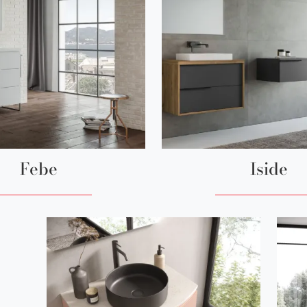
Febe
Iside