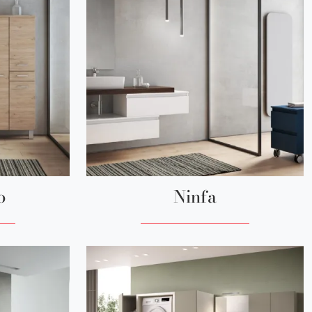
o
Ninfa