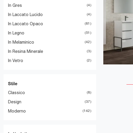
In Gres
4
In Laccato Lucido
4
In Laccato Opaco
81
In Legno
51
In Melaminico
42
In Resina Minerale
3
In Vetro
2
Stile
Classico
8
Design
37
Moderno
142