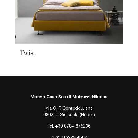
Twist
Mondo Casa Sas di Matzuzzi Nikolas
Via G. F. Conteddu, snc
08029 - Siniscola (Nuoro)
Tel.
+39 0784-875236
P.IVA 01522360914