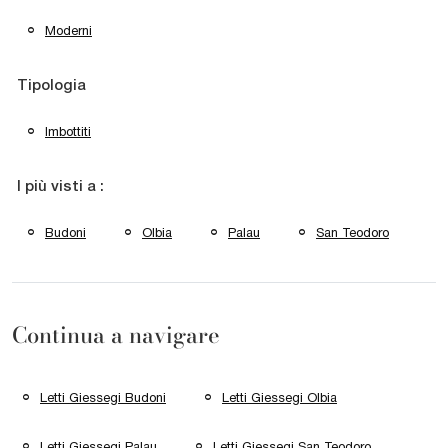
Moderni
Tipologia
Imbottiti
I più visti a :
Budoni
Olbia
Palau
San Teodoro
Continua a navigare
Letti Giessegi Budoni
Letti Giessegi Olbia
Letti Giessegi Palau
Letti Giessegi San Teodoro