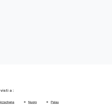
 visti a :
Arzachena
Nuoro
Palau