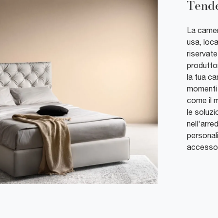
Tend
La camera
usa, loca
riservate
produttor
la tua ca
momenti d
come il m
le soluzi
nell'arre
personal
accessor