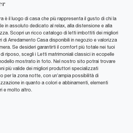
er
 è il luogo di casa che più rappresenta il gusto di chi la
le in assoluto dedicato al relax, alla distensione e alla
zza. Scopri un ricco catalogo di letti imbottiti dei migliori
i di Arredamento Casa disponibili in negozio e valorizza
mera. Se desideri garantirti il comfort più totale nei tuoi
i riposo, scegli i Letti matrimoniali classici in ecopelle
odello mostrato in foto. Nel nostro sito potrai trovare
oni più valide dei migliori produttori specializzati
do per la zona notte, con un’ampia possibilità di
izzazione in quanto a colori e abbinamenti, elementi
i e molto altro.