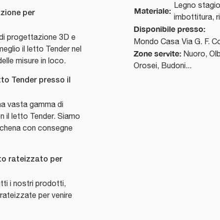
Legno stagio
Materiale:
azione per
imbottitura, 
Disponibile presso:
di progettazione 3D e
Mondo Casa
Via G. F. 
eglio il letto Tender nel
Zone servite:
Nuoro, Olb
elle misure in loco.
Orosei, Budoni...
to Tender presso il
na vasta gamma di
n il letto Tender. Siamo
rzachena con consegne
to rateizzato per
ti i nostri prodotti,
rateizzate per venire