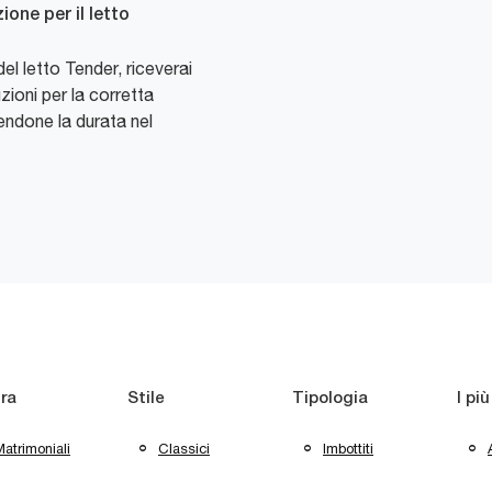
one per il letto
l letto Tender, riceverai
zioni per la corretta
endone la durata nel
ra
Stile
Tipologia
I più
atrimoniali
Classici
Imbottiti