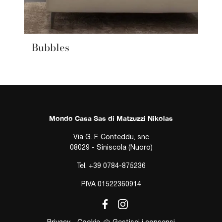
Bubbles
Mondo Casa Sas di Matzuzzi Nikolas
Via G. F. Conteddu, snc
08029 - Siniscola (Nuoro)
Tel.
+39 0784-875236
P.IVA 01522360914
Privacy
-
Cookie
Gestisci i consensi