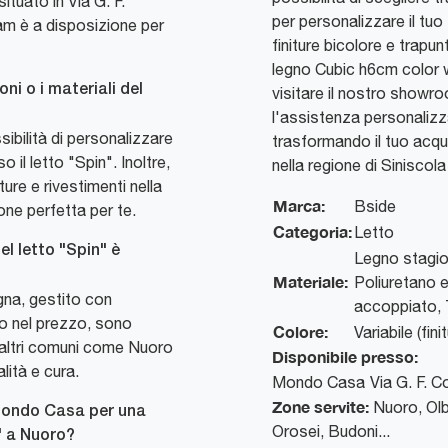
tuato in Via G. F.
per personalizzare il tuo
eam è a disposizione per
finiture bicolore e trapunt
legno Cubic h6cm color w
ni o i materiali del
visitare il nostro showr
l'assistenza personaliz
bilità di personalizzare
trasformando il tuo acqu
o il letto "Spin". Inoltre,
nella regione di Siniscola 
iture e rivestimenti nella
Marca:
Bside
one perfetta per te.
Categoria:
Letto
el letto "Spin" è
Legno stagio
Materiale:
Poliuretano e
gna, gestito con
accoppiato, 
so nel prezzo, sono
Colore:
Variabile (fini
in altri comuni come Nuoro
Disponibile presso:
ità e cura.
Mondo Casa
Via G. F. 
Zone servite:
Nuoro, Olb
 Mondo Casa per una
Orosei, Budoni...
" a Nuoro?