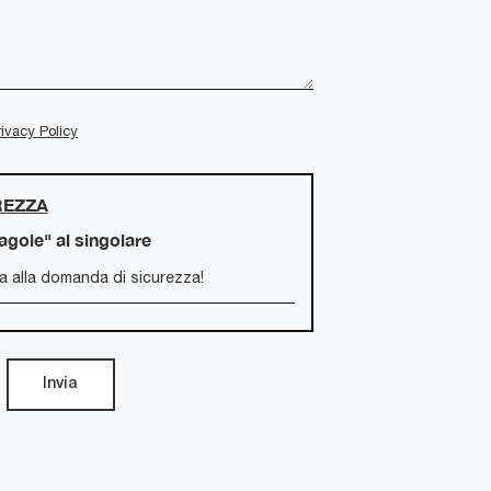
rivacy Policy
REZZA
ragole" al singolare
Invia