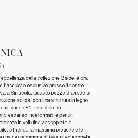
CNICA
in
un'eccellenza della collezione Bside, è ora
e e l'acquisto esclusivo presso il nostro
a a Siniscola. Questo pezzo d'arredo si
ruzione solida, con una struttura in legno
 in classe E1, arricchita da
etano espanso indeformabile per un
stimento in vellutino accoppiato è
e, offrendo la massima praticità e la
tra una vasta gamma di tessuti ed ecopelle