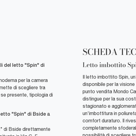
SCHEDA TE
Letto imbottito Sp
i del letto "Spin" di
Il letto imbottito Spin, 
e moderna per la camera
disponibile per la vision
mette di scegliere tra
punto vendita Mondo Cas
 se presente, tipologia di
distingue per la sua cost
stagionato e agglomerato
un'imbottitura in poliur
letto "Spin" di Bside a
comfort duraturo. Il rive
completamente sfoderabil
in" di Bside direttamente
possibilità di scegliere 