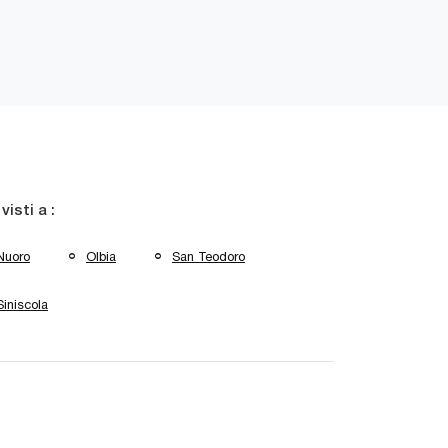
 visti a :
Nuoro
Olbia
San Teodoro
Siniscola