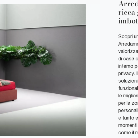
Arred
ricca
imbott
Scopri un
Arredame
valorizza
di casa c
interno p
privacy. I
soluzioni
funzional
le miglio
per la zo
personal
e tanto a
momenti d
come il 