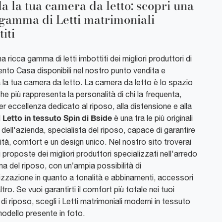
a la tua camera da letto: scopri una
 gamma di Letti matrimoniali
iti
a ricca gamma di letti imbottiti dei migliori produttori di
nto Casa disponibili nel nostro punto vendita e
 la tua camera da letto. La camera da letto è lo spazio
he più rappresenta la personalità di chi la frequenta,
er eccellenza dedicato al riposo, alla distensione e alla
Letto in tessuto Spin di Bside
l
è una tra le più originali
 dell'azienda, specialista del riposo, capace di garantire
ità, comfort e un design unico. Nel nostro sito troverai
ri proposte dei migliori produttori specializzati nell'arredo
na del riposo, con un’ampia possibilità di
izzazione in quanto a tonalità e abbinamenti, accessori
ltro. Se vuoi garantirti il comfort più totale nei tuoi
i riposo, scegli i Letti matrimoniali moderni in tessuto
modello presente in foto.