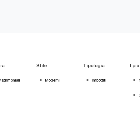
ra
Stile
Tipologia
I più
atrimoniali
Moderni
Imbottiti