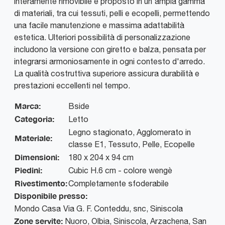
interamente rimovibile e proposto in un'ampia gamma
di materiali, tra cui tessuti, pelli e ecopelli, permettendo
una facile manutenzione e massima adattabilità
estetica. Ulteriori possibilità di personalizzazione
includono la versione con giretto e balza, pensata per
integrarsi armoniosamente in ogni contesto d'arredo.
La qualità costruttiva superiore assicura durabilità e
prestazioni eccellenti nel tempo.
Marca:
Bside
Categoria:
Letto
Legno stagionato, Agglomerato in
Materiale:
classe E1, Tessuto, Pelle, Ecopelle
Dimensioni:
180 x 204 x 94 cm
Piedini:
Cubic H.6 cm - colore wengè
Rivestimento:
Completamente sfoderabile
Disponibile presso:
Mondo Casa
Via G. F. Conteddu, snc
,
Siniscola
Zone servite:
Nuoro, Olbia, Siniscola, Arzachena, San