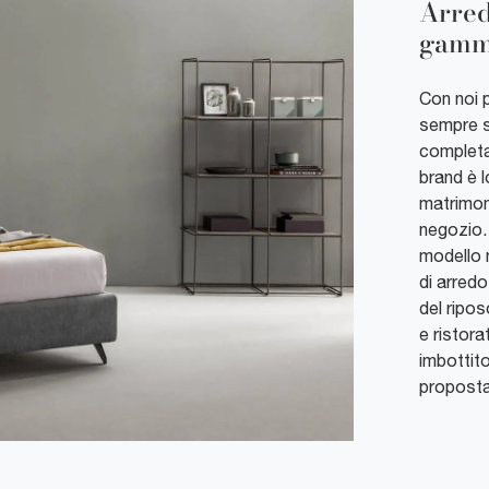
Arred
gamma
Con noi p
sempre s
completa 
brand è 
matrimoni
negozio. 
modello 
di arredo
del ripo
e ristora
imbottito
proposta 