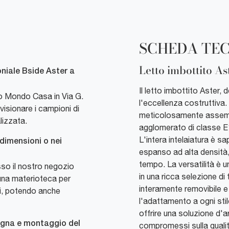
SCHEDA TE
Letto imbottito As
oniale Bside Aster a
Il letto imbottito Aster,
so Mondo Casa in Via G.
l'eccellenza costruttiva.
visionare i campioni di
meticolosamente assemb
lizzata.
agglomerato di classe E1,
L'intera intelaiatura è s
 dimensioni o nei
espanso ad alta densità
tempo. La versatilità è un
esso il nostro negozio
in una ricca selezione di 
 una materioteca per
interamente removibile e 
nti, potendo anche
l'adattamento a ogni sti
offrire una soluzione d'
segna e montaggio del
compromessi sulla qualità