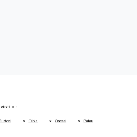
 visti a :
Budoni
Olbia
Orosei
Palau