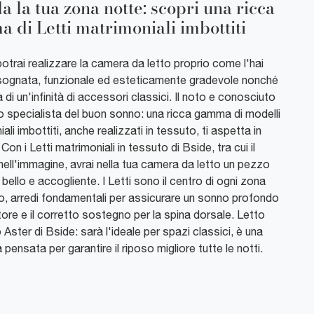
a la tua zona notte: scopri una ricca
 di Letti matrimoniali imbottiti
otrai realizzare la camera da letto proprio come l'hai
ognata, funzionale ed esteticamente gradevole nonché
di un'infinità di accessori classici. Il noto e conosciuto
lo specialista del buon sonno: una ricca gamma di modelli
ali imbottiti, anche realizzati in tessuto, ti aspetta in
Con i Letti matrimoniali in tessuto di Bside, tra cui il
nell'immagine, avrai nella tua camera da letto un pezzo
 bello e accogliente. I Letti sono il centro di ogni zona
so, arredi fondamentali per assicurare un sonno profondo
tore e il corretto sostegno per la spina dorsale. Letto
 Aster di Bside: sarà l'ideale per spazi classici, è una
pensata per garantire il riposo migliore tutte le notti.