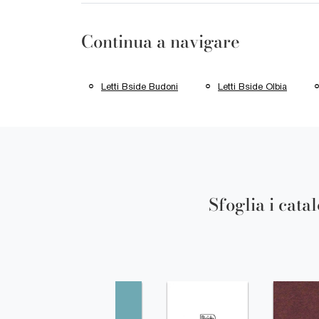
Continua a navigare
Letti Bside Budoni
Letti Bside Olbia
Sfoglia i cata