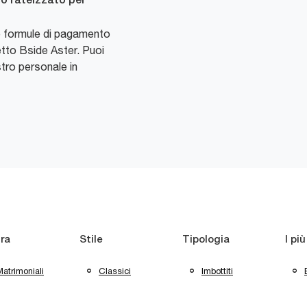
o rateizzato per
e formule di pagamento
letto Bside Aster. Puoi
stro personale in
ra
Stile
Tipologia
I più
atrimoniali
Classici
Imbottiti