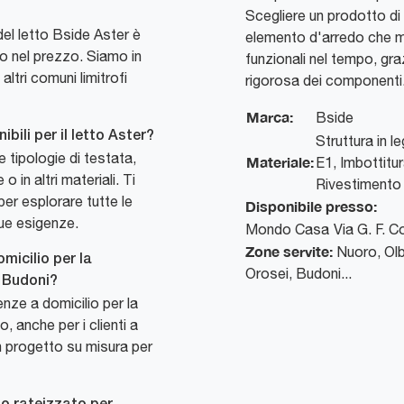
Scegliere un prodotto di 
del letto Bside Aster è
elemento d'arredo che ma
so nel prezzo. Siamo in
funzionali nel tempo, graz
altri comuni limitrofi
rigorosa dei componenti
Marca:
Bside
bili per il letto Aster?
Struttura in 
se tipologie di testata,
Materiale:
E1, Imbottitu
 in altri materiali. Ti
Rivestimento 
per esplorare tutte le
Disponibile presso:
tue esigenze.
Mondo Casa
Via G. F. 
Zone servite:
Nuoro, Olb
micilio per la
Orosei, Budoni...
a Budoni?
ze a domicilio per la
o, anche per i clienti a
n progetto su misura per