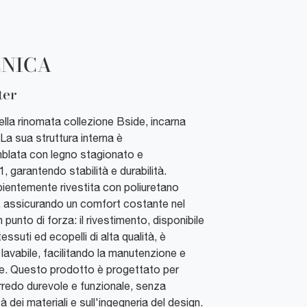
CNICA
ter
 della rinomata collezione Bside, incarna
 La sua struttura interna è
lata con legno stagionato e
 garantendo stabilità e durabilità.
apientemente rivestita con poliuretano
, assicurando un comfort costante nel
 punto di forza: il rivestimento, disponibile
tessuti ed ecopelli di alta qualità, è
lavabile, facilitando la manutenzione e
le. Questo prodotto è progettato per
arredo durevole e funzionale, senza
 dei materiali e sull'ingegneria del design.