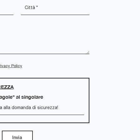
rivacy Policy
REZZA
ragole" al singolare
Invia