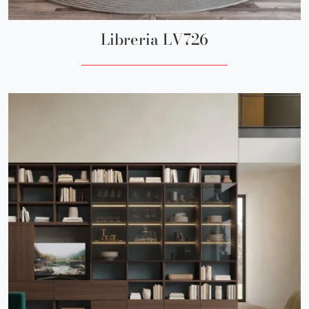
Libreria LV726