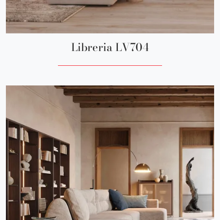
Libreria LV704