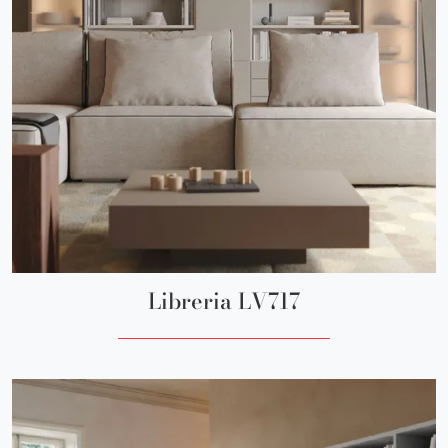
Libreria LV717