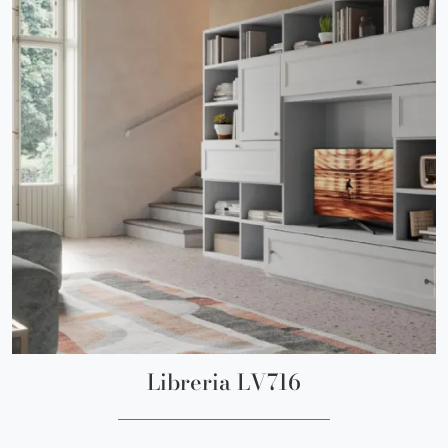
Libreria LV716