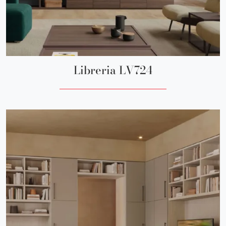
Libreria LV724