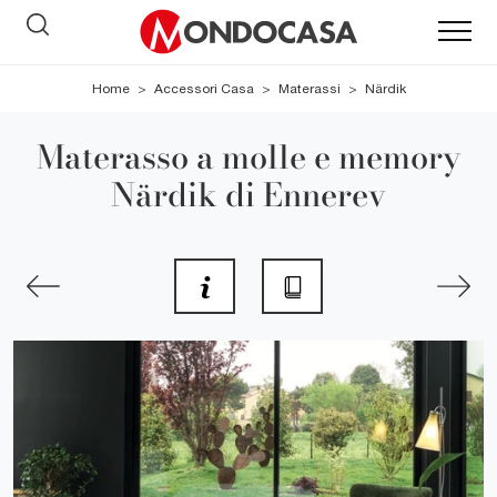
Home
>
Accessori Casa
>
Materassi
>
Närdik
Materasso a molle e memory
Närdik di Ennerev