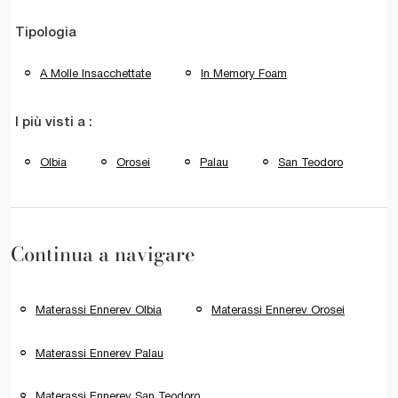
Tipologia
A Molle Insacchettate
In Memory Foam
I più visti a :
Olbia
Orosei
Palau
San Teodoro
Continua a navigare
Materassi Ennerev Olbia
Materassi Ennerev Orosei
Materassi Ennerev Palau
Materassi Ennerev San Teodoro