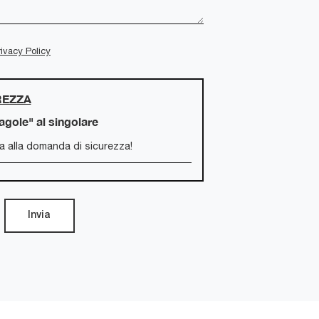
rivacy Policy
REZZA
ragole" al singolare
Invia