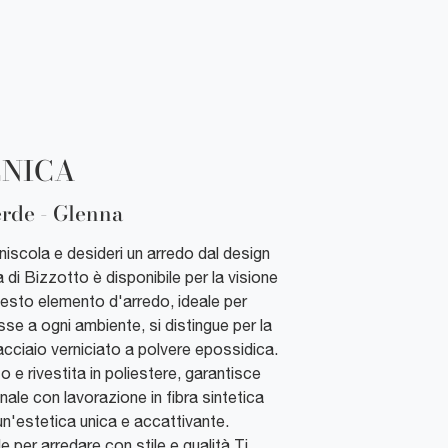
CNICA
erde - Glenna
iniscola e desideri un arredo dal design
di Bizzotto è disponibile per la visione
sto elemento d'arredo, ideale per
sse a ogni ambiente, si distingue per la
acciaio verniciato a polvere epossidica.
 e rivestita in poliestere, garantisce
ale con lavorazione in fibra sintetica
un'estetica unica e accattivante.
e per arredare con stile e qualità.Ti