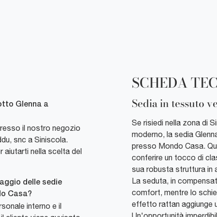
SCHEDA TE
Sedia in tessuto v
otto Glenna a
Se risiedi nella zona di S
resso il nostro negozio
moderno, la sedia Glenna 
du, snc a Siniscola.
presso Mondo Casa. Que
iutarti nella scelta del
conferire un tocco di cla
sua robusta struttura in 
La seduta, in compensato
aggio delle sedie
comfort, mentre lo schien
do Casa?
effetto rattan aggiunge 
sonale interno e il
Un'opportunità imperdibil