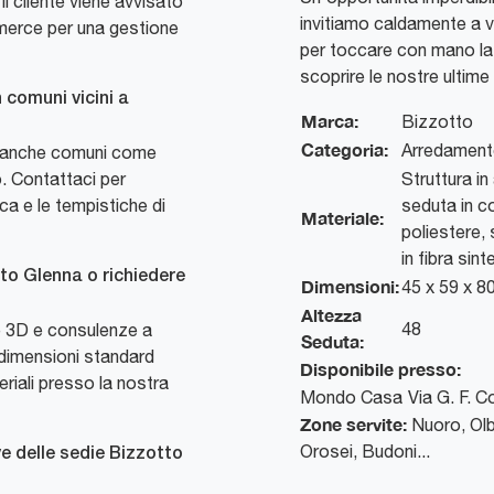
il cliente viene avvisato
invitiamo caldamente a v
a merce per una gestione
per toccare con mano la 
scoprire le nostre ultime 
n comuni vicini a
Marca:
Bizzotto
Categoria:
Arredamen
re anche comuni come
. Contattaci per
Struttura in
ca e le tempistiche di
seduta in 
Materiale:
poliestere,
in fibra sin
to Glenna o richiedere
Dimensioni:
45 x 59 x 8
Altezza
48
ne 3D e consulenze a
Seduta:
 dimensioni standard
Disponibile presso:
eriali presso la nostra
Mondo Casa
Via G. F. 
Zone servite:
Nuoro, Olb
Orosei, Budoni...
ve delle sedie Bizzotto