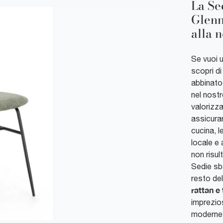
La Sed
Glenn
alla 
Se vuoi u
scopri di
abbinato.
nel nostr
valorizza
assicurar
cucina, l
locale e 
non risul
Sedie sb
resto del
rattan e
imprezios
moderne