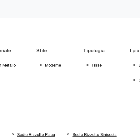
riale
Stile
Tipologia
I più
n Metallo
Moderne
Fisse
Sedie Bizzotto Palau
Sedie Bizzotto Siniscola