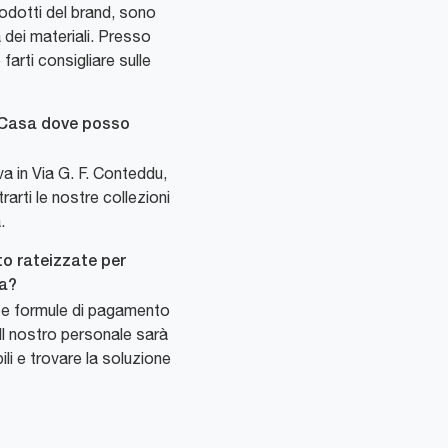
odotti del brand, sono
à dei materiali. Presso
arti consigliare sulle
o Casa dove posso
 in Via G. F. Conteddu,
arti le nostre collezioni
.
to rateizzate per
na?
se formule di pagamento
. Il nostro personale sarà
ibili e trovare la soluzione