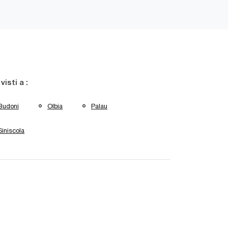
 visti a :
Budoni
Olbia
Palau
Siniscola