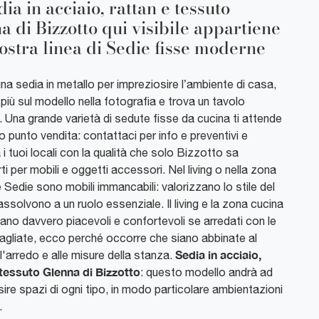
ia in acciaio, rattan e tessuto
a di Bizzotto qui visibile appartiene
nostra linea di Sedie fisse moderne
na sedia in metallo per impreziosire l’ambiente di casa,
 più sul modello nella fotografia e trova un tavolo
 Una grande varietà di sedute fisse da cucina ti attende
o punto vendita: contattaci per info e preventivi e
 i tuoi locali con la qualità che solo Bizzotto sa
ti per mobili e oggetti accessori. Nel living o nella zona
e Sedie sono mobili immancabili: valorizzano lo stile del
assolvono a un ruolo essenziale. Il living e la zona cucina
tano davvero piacevoli e confortevoli se arredati con le
agliate, ecco perché occorre che siano abbinate al
Sedia in acciaio,
l'arredo e alle misure della stanza.
 tessuto Glenna di Bizzotto
: questo modello andrà ad
ire spazi di ogni tipo, in modo particolare ambientazioni
.